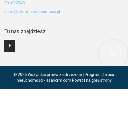
501626743
biuro@sikora.nieruchomosci.pl
Tu nas znajdziesz
Hej! Chętnie Ci pomogę
© 2026 Wszystkie prawa zastrzeżone | Program dla biur
nieruchomości -
asaricrm.com
Powrót na górę strony
Ta strona używa plików cookies. Kontynuując przeglądanie naszej
strony, wyrażasz zgodę na wykorzystywanie przez nas plików
cookies zgodnie z aktualnymi ustawieniami przeglądarki i Polityką
Prywatności.
Dowiedz się więcej
Klikając "Akceptuję" zgadasz się na wykorzystywanie przez nas
plików cookie.