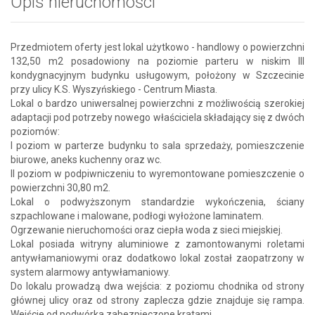
Opis nieruchomości
Przedmiotem oferty jest lokal użytkowo - handlowy o powierzchni
132,50 m2 posadowiony na poziomie parteru w niskim III
kondygnacyjnym budynku usługowym, położony w Szczecinie
przy ulicy K.S. Wyszyńskiego - Centrum Miasta.
Lokal o bardzo uniwersalnej powierzchni z możliwością szerokiej
adaptacji pod potrzeby nowego właściciela składający się z dwóch
poziomów:
I poziom w parterze budynku to sala sprzedaży, pomieszczenie
biurowe, aneks kuchenny oraz wc.
II poziom w podpiwniczeniu to wyremontowane pomieszczenie o
powierzchni 30,80 m2.
Lokal o podwyższonym standardzie wykończenia, ściany
szpachlowane i malowane, podłogi wyłożone laminatem.
Ogrzewanie nieruchomości oraz ciepła woda z sieci miejskiej.
Lokal posiada witryny aluminiowe z zamontowanymi roletami
antywłamaniowymi oraz dodatkowo lokal został zaopatrzony w
system alarmowy antywłamaniowy.
Do lokalu prowadzą dwa wejścia: z poziomu chodnika od strony
głównej ulicy oraz od strony zaplecza gdzie znajduje się rampa.
Wejście od podwórka zabezpieczone kratami.