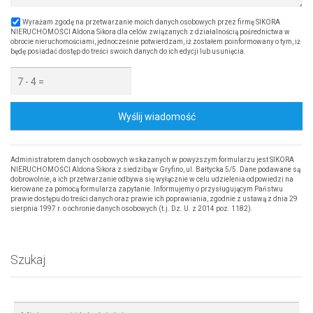
Wyrażam zgodę na przetwarzanie moich danych osobowych przez firmę SIKORA
NIERUCHOMOŚCI Aldona Sikora dla celów związanych z działalnością pośrednictwa w
obrocie nieruchomościami, jednocześnie potwierdzam, iż zostałem poinformowany o tym, iż
będę posiadać dostęp do treści swoich danych do ich edycji lub usunięcia.
Wyślij wiadomość
Administratorem danych osobowych wskazanych w powyższym formularzu jest SIKORA
NIERUCHOMOŚCI Aldona Sikora z siedzibą w Gryfino, ul. Bałtycka 5/5. Dane podawane są
dobrowolnie, a ich przetwarzanie odbywa się wyłącznie w celu udzielenia odpowiedzi na
kierowane za pomocą formularza zapytanie. Informujemy o przysługującym Państwu
prawie dostępu do treści danych oraz prawie ich poprawiania, zgodnie z ustawą z dnia 29
sierpnia 1997 r. o ochronie danych osobowych (t.j. Dz. U. z 2014 poz. 1182).
Szukaj