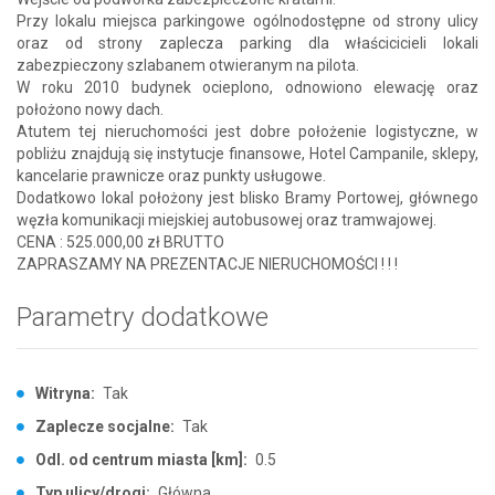
Przy lokalu miejsca parkingowe ogólnodostępne od strony ulicy
oraz od strony zaplecza parking dla właścicicieli lokali
zabezpieczony szlabanem otwieranym na pilota.
W roku 2010 budynek ocieplono, odnowiono elewację oraz
położono nowy dach.
Atutem tej nieruchomości jest dobre położenie logistyczne, w
pobliżu znajdują się instytucje finansowe, Hotel Campanile, sklepy,
kancelarie prawnicze oraz punkty usługowe.
Dodatkowo lokal położony jest blisko Bramy Portowej, głównego
węzła komunikacji miejskiej autobusowej oraz tramwajowej.
CENA : 525.000,00 zł BRUTTO
ZAPRASZAMY NA PREZENTACJE NIERUCHOMOŚCI ! ! !
Parametry dodatkowe
Witryna:
Tak
Zaplecze socjalne:
Tak
Odl. od centrum miasta [km]:
0.5
Typ ulicy/drogi:
Główna