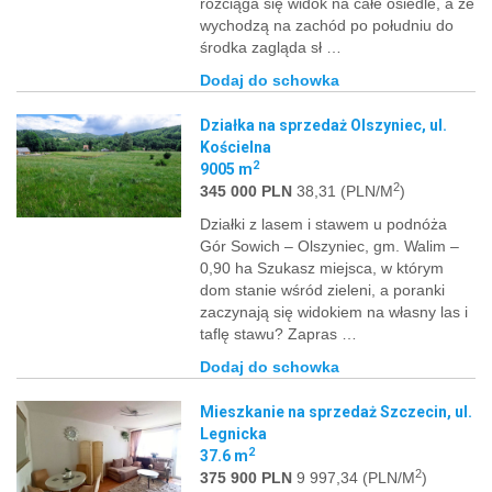
rozciąga się widok na całe osiedle, a że
wychodzą na zachód po południu do
środka zagląda sł …
Dodaj do schowka
Działka na sprzedaż Olszyniec, ul.
Kościelna
2
9005 m
2
345 000 PLN
38,31 (PLN/M
)
Działki z lasem i stawem u podnóża
Gór Sowich – Olszyniec, gm. Walim –
0,90 ha Szukasz miejsca, w którym
dom stanie wśród zieleni, a poranki
zaczynają się widokiem na własny las i
taflę stawu? Zapras …
Dodaj do schowka
Mieszkanie na sprzedaż Szczecin, ul.
Legnicka
2
37.6 m
2
375 900 PLN
9 997,34 (PLN/M
)