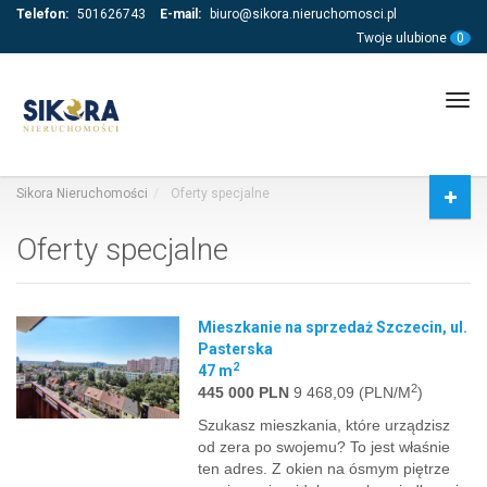
Telefon:
501626743
E-mail:
biuro@sikora.nieruchomosci.pl
Twoje ulubione
0
Tog
navi
Sikora Nieruchomości
Oferty specjalne
Oferty specjalne
Mieszkanie na sprzedaż Szczecin, ul.
Pasterska
2
47 m
2
445 000 PLN
9 468,09 (PLN/M
)
Szukasz mieszkania, które urządzisz
od zera po swojemu? To jest właśnie
ten adres. Z okien na ósmym piętrze