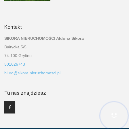
Kontakt
SIKORA NIERUCHOMOŚCI Aldona Sikora
Bałtycka 5/5
74-100 Gryfino
501626743
biuro@sikora.nieruchomosci.pl
Tu nas znajdziesz
Hej! Chętnie Ci pomogę