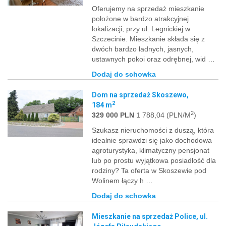
Oferujemy na sprzedaż mieszkanie
położone w bardzo atrakcyjnej
lokalizacji, przy ul. Legnickiej w
Szczecinie. Mieszkanie składa się z
dwóch bardzo ładnych, jasnych,
ustawnych pokoi oraz odrębnej, wid …
Dodaj do schowka
Dom na sprzedaż Skoszewo,
2
184 m
2
329 000 PLN
1 788,04 (PLN/M
)
Szukasz nieruchomości z duszą, która
idealnie sprawdzi się jako dochodowa
agroturystyka, klimatyczny pensjonat
lub po prostu wyjątkowa posiadłość dla
rodziny? Ta oferta w Skoszewie pod
Wolinem łączy h …
Dodaj do schowka
Mieszkanie na sprzedaż Police, ul.