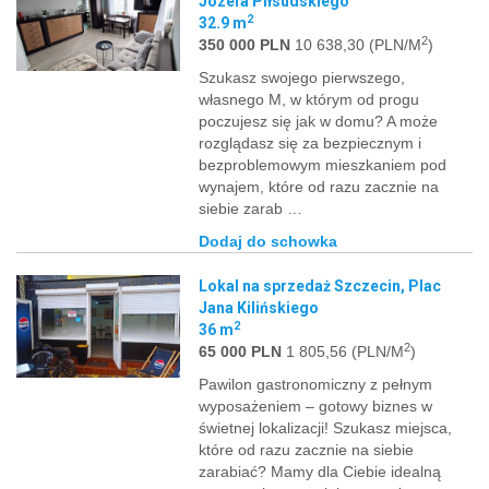
Józefa Piłsudskiego
2
32.9 m
2
350 000 PLN
10 638,30 (PLN/M
)
Szukasz swojego pierwszego,
własnego M, w którym od progu
poczujesz się jak w domu? A może
rozglądasz się za bezpiecznym i
bezproblemowym mieszkaniem pod
wynajem, które od razu zacznie na
siebie zarab …
Dodaj do schowka
Lokal na sprzedaż Szczecin, Plac
Jana Kilińskiego
2
36 m
2
65 000 PLN
1 805,56 (PLN/M
)
Pawilon gastronomiczny z pełnym
wyposażeniem – gotowy biznes w
świetnej lokalizacji! Szukasz miejsca,
które od razu zacznie na siebie
zarabiać? Mamy dla Ciebie idealną