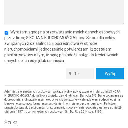
Wyrażam zgodę na przetwarzanie moich danych osobowych
przez firmę SIKORA NIERUCHOMOŚCI Aldona Sikora dla celów
związanych z działalnością pośrednictwa w obrocie
nieruchomościami, jednocześnie potwierdzam, iż zostałem
poinformowany o tym, iż będę posiadać dostęp do treści swoich
danych do ich edycji lub usunięcia.
Administratorem danych osobowych wskazanych w powyższym formularzu jest SIKORA
NIERUCHOMOŚCI Aldona Sikora z siedzibą w Gryfino, ul. Bałtycka 5/5. Dane podawane są
dobrowolnie, a ich przetwarzanie odbywa się wyłącznie w celu udzielenia odpowiedzi na
kierowane za pomocą formularza zapytanie. Informujemy o przysługującym Państwu
prawie dostępu do treści danych oraz prawie ich poprawiania, zgodnie z ustawą z dnia 29
sierpnia 1997 r. o ochronie danych osobowych (t.j. Dz. U. z 2014 poz. 1182).
Szukaj