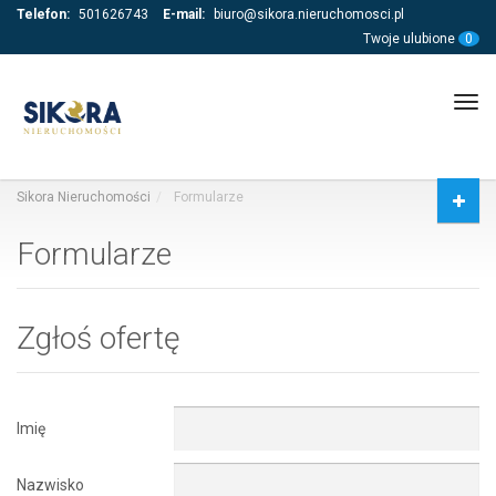
Telefon:
501626743
E-mail:
biuro@sikora.nieruchomosci.pl
Twoje ulubione
0
Tog
navi
Sikora Nieruchomości
Formularze
Formularze
Zgłoś ofertę
Imię
Nazwisko