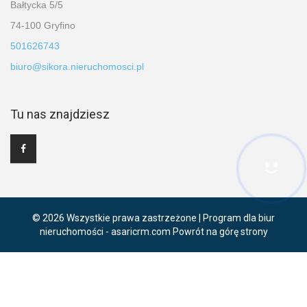
Bałtycka 5/5
74-100 Gryfino
501626743
biuro@sikora.nieruchomosci.pl
Tu nas znajdziesz
Hej! Chętnie Ci pomogę
© 2026 Wszystkie prawa zastrzeżone | Program dla biur
nieruchomości -
asaricrm.com
Powrót na górę strony
Ta strona używa plików cookies. Kontynuując przeglądanie naszej
strony, wyrażasz zgodę na wykorzystywanie przez nas plików
cookies zgodnie z aktualnymi ustawieniami przeglądarki i Polityką
Prywatności.
Dowiedz się więcej