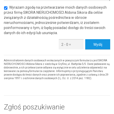
Wyrażam zgodę na przetwarzanie moich danych osobowych
przez firmę SIKORA NIERUCHOMOŚCI Aldona Sikora dla celów
związanych z działalnością pośrednictwa w obrocie
nieruchomościami, jednocześnie potwierdzam, iż zostałem
poinformowany o tym, iż będę posiadać dostęp do treści swoich
danych do ich edycji lub usunięcia.
Administratorem danych osobowych wskazanych w powyższym formularzu jest SIKORA
NIERUCHOMOŚCI Aldona Sikora z siedzibą w Gryfino, ul. Bałtycka 5/5. Dane podawane są
dobrowolnie, a ich przetwarzanie odbywa się wyłącznie w celu udzielenia odpowiedzi na
kierowane za pomocą formularza zapytanie. Informujemy o przysługującym Państwu
prawie dostępu do treści danych oraz prawie ich poprawiania, zgodnie z ustawą z dnia 29
sierpnia 1997 r. o ochronie danych osobowych (t.j. Dz. U. z 2014 poz. 1182).
Zgłoś poszukiwanie