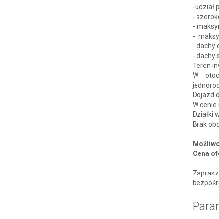
-udział 
- szero
- maksy
-
maksym
- dachy 
- dachy
Teren in
W otoc
jednoro
Dojazd 
W cenie
Działki w
Brak obc
Możliwo
Cena of
Zapras
bezpośre
Para