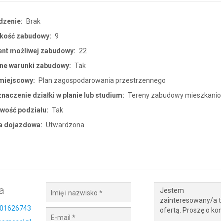
dzenie:
Brak
kość zabudowy:
9
ent możliwej zabudowy:
22
ne warunki zabudowy:
Tak
miejscowy:
Plan zagospodarowania przestrzennego
naczenie działki w planie lub studium:
Tereny zabudowy mieszkani
wość podziału:
Tak
a dojazdowa:
Utwardzona
a
01626743