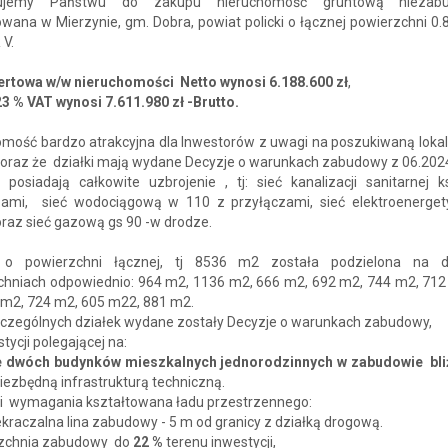
nujemy Państwu do zakupu nieruchomość gruntową niezab
owana w Mierzynie, gm. Dobra, powiat policki o łącznej powierzchni 0
 V.
ertowa w/w nieruchomości Netto wynosi 6.188.600 zł
,
3 % VAT wynosi 7.611.980 zł -Brutto.
mość bardzo atrakcyjna dla Inwestorów z uwagi na poszukiwaną lokaliz
 oraz że działki mają wydane Decyzje o warunkach zabudowy z 06.2024
 posiadają całkowite uzbrojenie , tj: sieć kanalizacji sanitarnej 
zami, sieć wodociągową w 110 z przyłączami, sieć elektroenerge
raz sieć gazową gs 90 -w drodze.
 o powierzchni łącznej, tj 8536 m2 została podzielona na d
chniach odpowiednio: 964 m2, 1136 m2, 666 m2, 692 m2, 744 m2, 712
 m2, 724 m2, 605 m22, 881 m2.
zczególnych działek wydane zostały Decyzje o warunkach zabudowy,
stycji polegającej na:
 dwóch budynków mieszkalnych jednorodzinnych w zabudowie bli
iezbędną infrastrukturą techniczną.
 i wymagania kształtowana ładu przestrzennego:
ekraczalna lina zabudowy - 5 m od granicy z działką drogową.
rzchnia zabudowy do
22 %
terenu inwestycji,