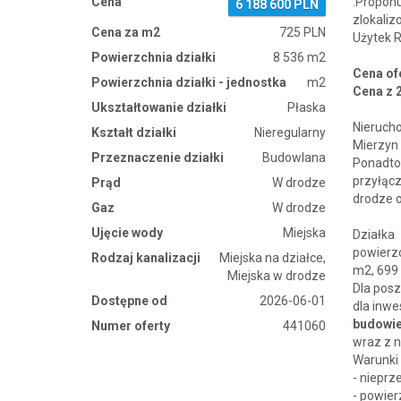
Cena
.Propo
6 188 600 PLN
zlokaliz
Cena za m2
725 PLN
Użytek R
Powierzchnia działki
8 536 m2
Cena of
Powierzchnia działki - jednostka
m2
Cena z 2
Ukształtowanie działki
Płaska
Nierucho
Kształt działki
Nieregularny
Mierzyn
Przeznaczenie działki
Budowlana
Ponadto
przyłąc
Prąd
W drodze
drodze o
Gaz
W drodze
Ujęcie wody
Miejska
Działka
powierz
Rodzaj kanalizacji
Miejska na działce,
m2, 699
Miejska w drodze
Dla pos
Dostępne od
2026-06-01
dla inwe
budowie
Numer oferty
441060
wraz z n
Warunki
- nieprz
- powie