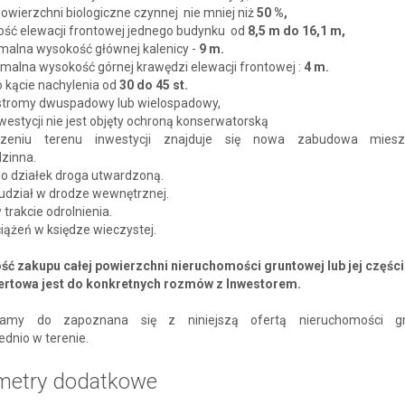
powierzchni biologiczne czynnej nie mniej niż
50 %,
kość elewacji frontowej jednego budynku od
8,5 m do 16,1 m,
malna wysokość głównej kalenicy -
9 m.
alna wysokość górnej krawędzi elewacji frontowej :
4 m.
o kącie nachylenia od
30 do 45 st.
 stromy dwuspadowy lub wielospadowy,
westycji nie jest objęty ochroną konserwatorską
zeniu terenu inwestycji znajduje się nowa zabudowa miesz
dzinna.
do działek droga utwardzoną.
 udział w drodze wewnętrznej.
 trakcie odrolnienia.
iążeń w księdze wieczystej.
ść zakupu całej powierzchni nieruchomości gruntowej lub jej części
ertowa jest do konkretnych rozmów z Inwestorem.
zamy do zapoznana się z niniejszą ofertą nieruchomości gr
dnio w terenie.
metry dodatkowe