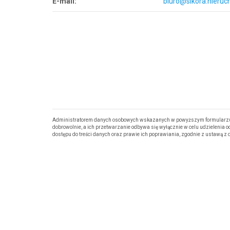
E-mail:
biuro@sikora.nieruc
Administratorem danych osobowych wskazanych w powyższym formularzu j
dobrowolnie, a ich przetwarzanie odbywa się wyłącznie w celu udzielenia
dostępu do treści danych oraz prawie ich poprawiania, zgodnie z ustawą z d