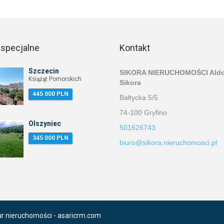
 specjalne
Kontakt
Szczecin
SIKORA NIERUCHOMOŚCI Ald
Książąt Pomorskich
Sikora
445 000 PLN
Bałtycka 5/5
74-100 Gryfino
Olszyniec
501626743
345 000 PLN
biuro@sikora.nieruchomosci.pl
ur nieruchomości -
asaricrm.com