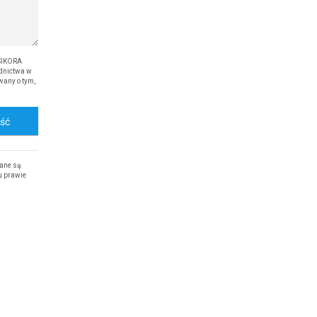
SIKORA
dnictwa w
wany o tym,
ość
ane są
u prawie