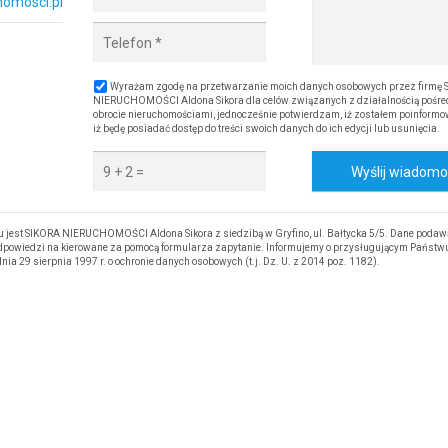
homosci.pl
Wyrażam zgodę na przetwarzanie moich danych osobowych przez firmę 
NIERUCHOMOŚCI Aldona Sikora dla celów związanych z działalnością pośre
obrocie nieruchomościami, jednocześnie potwierdzam, iż zostałem poinformo
iż będę posiadać dostęp do treści swoich danych do ich edycji lub usunięcia.
Wyślij wiadom
est SIKORA NIERUCHOMOŚCI Aldona Sikora z siedzibą w Gryfino, ul. Bałtycka 5/5. Dane podaw
 odpowiedzi na kierowane za pomocą formularza zapytanie. Informujemy o przysługującym Państw
nia 29 sierpnia 1997 r. o ochronie danych osobowych (t.j. Dz. U. z 2014 poz. 1182).