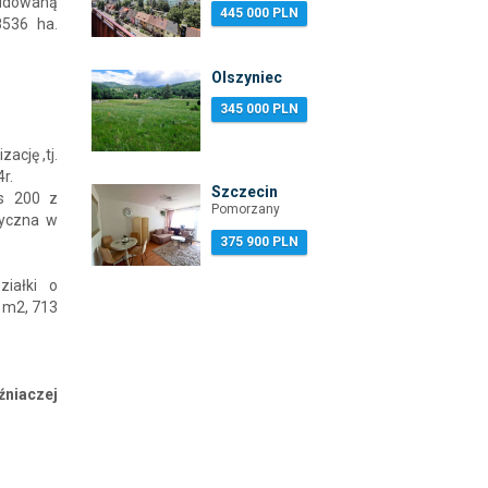
udowaną
445 000 PLN
.8536 ha.
Olszyniec
345 000 PLN
ację ,tj.
r.
Szczecin
ks 200 z
Pomorzany
tyczna w
375 900 PLN
ziałki o
 m2, 713
źniaczej