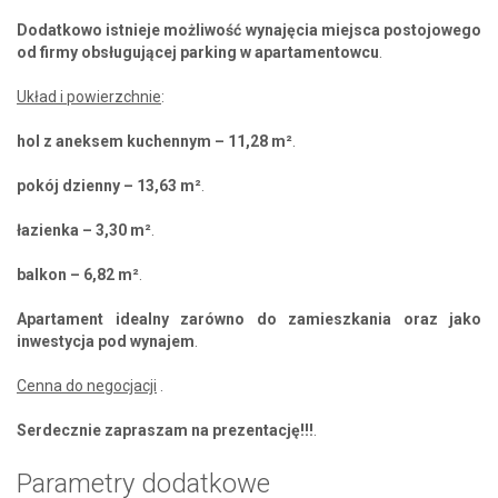
Dodatkowo istnieje możliwość wynajęcia miejsca postojowego
od firmy obsługującej parking w apartamentowcu
.
Układ i powierzchnie
:
hol z aneksem kuchennym – 11,28 m²
.
pokój dzienny – 13,63 m²
.
łazienka – 3,30 m²
.
balkon – 6,82 m²
.
Apartament idealny zarówno do zamieszkania oraz jako
inwestycja pod wynajem
.
Cenna do negocjacji
.
Serdecznie zapraszam na prezentację!!!
.
Parametry dodatkowe