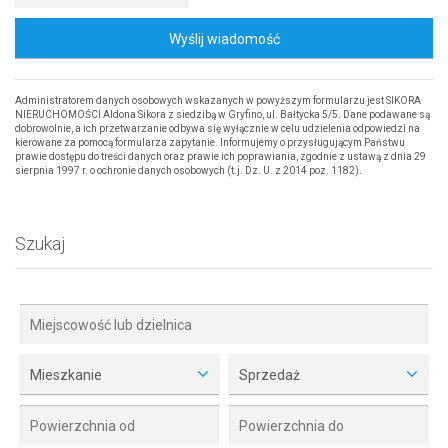
Wyślij wiadomość
Administratorem danych osobowych wskazanych w powyższym formularzu jest SIKORA
NIERUCHOMOŚCI Aldona Sikora z siedzibą w Gryfino, ul. Bałtycka 5/5. Dane podawane są
dobrowolnie, a ich przetwarzanie odbywa się wyłącznie w celu udzielenia odpowiedzi na
kierowane za pomocą formularza zapytanie. Informujemy o przysługującym Państwu
prawie dostępu do treści danych oraz prawie ich poprawiania, zgodnie z ustawą z dnia 29
sierpnia 1997 r. o ochronie danych osobowych (t.j. Dz. U. z 2014 poz. 1182).
Szukaj
Mieszkanie
Sprzedaż