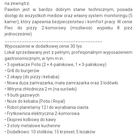
na zewnątrz.
Pawilon jest w bardzo dobrym stanie technicznym, posiada
dostęp do wszystkich mediów oraz własny system monitoringu (5
kamer), który zapewnia bezpieczeństwo i komfort pracy. W cenie
Piec do pizzy 2-komorowy (możliwość wypieku 8 pizz
jednocześnie).
________________________________________
Wyposażenie w dodatkowej cenie 30 tys.
Lokal sprzedawany jest z pełnym, profesjonalnym wyposażeniem
gastronomicznym, w tym m.in.:
• 3 opiekacze Potis (2 × 4-palnikowe, 1 × 3-palnikowy)
• Grill do burgerów
• 2 okapy (do pizzy i kebaba)
• Nowa duża zamrażarka, mała zamrażarka oraz 3 lodówki
• Witryna chłodnicza 2 m (na surówki)
• 9 butli gazowych
• Noże do kebaba (Potis i Royal)
• Robot planetarny 12 l do wyrabiania ciasta
• Frytkownica elektryczna 2-komorowa
• Ekspres kolbowy do kawy
• 3 stoły metalowe kuchenne
• Dodatkowo: 10 stolików, 15 krzeseł, 5 leżaków