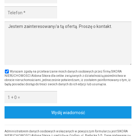
Wyrażam zgodę na przetwarzanie moich danych osobowych przez firmę SIKORA
NIERUCHOMOŚCI Aldona Sikora dla celów związanych z działalnością pośrednictwa w
obrocie nieruchomościami, jednocześnie potwierdzam, iż zostałem poinformowany o tym, iż
będę posiadać dostęp do treści swoich danych do ich edycji lub usunięcia.
Wyślij wiadomość
Administratorem danych osobowych wskazanych w powyższym formularzu jest SIKORA
NIERUCHOMOŚCI Aldona Sikora z siedzibą w Gryfino, ul. Bałtycka 5/5. Dane podawane są