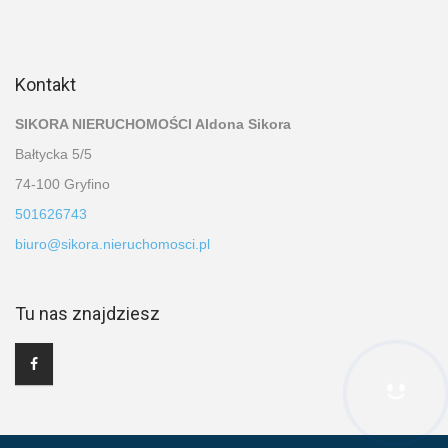
Kontakt
SIKORA NIERUCHOMOŚCI Aldona Sikora
Bałtycka 5/5
74-100 Gryfino
501626743
biuro@sikora.nieruchomosci.pl
Tu nas znajdziesz
Hej! Chętnie Ci pomogę